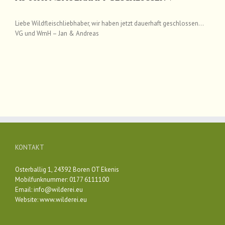
Liebe Wildfleischliebhaber, wir haben jetzt dauerhaft geschlossen…
VG und WmH – Jan & Andreas
KONTAKT
Osterballig 1, 24392 Boren OT Ekenis
Mobilfunknummer: 0177 6111100
Email:
info@wilderei.eu
Website:
www.wilderei.eu