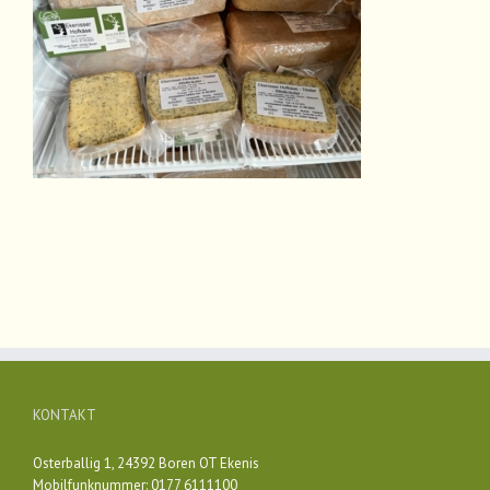
KONTAKT
Osterballig 1, 24392 Boren OT Ekenis
Mobilfunknummer: 0177 6111100