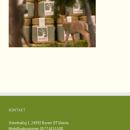
KONTAKT
Osterballig 1, 24392 Boren OT Ekenis
Mobilfunknummer: 0177 6111100