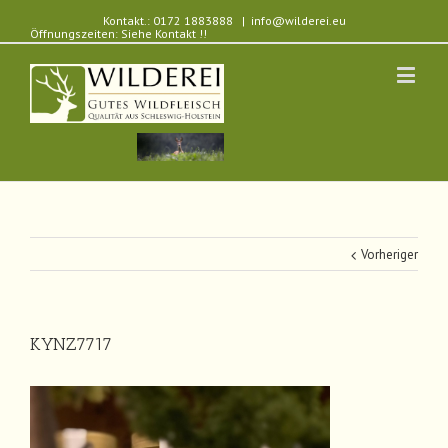
Kontakt.: 0172 1883888
|
info@wilderei.eu
Öffnungszeiten: Siehe Kontakt !!
Vorheriger
KYNZ7717