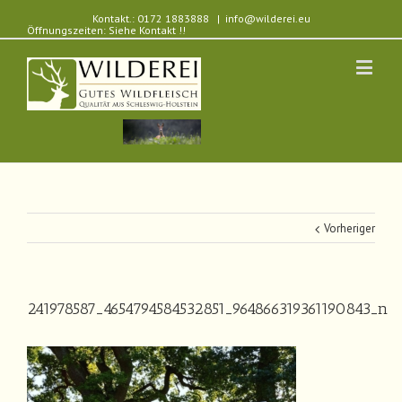
Kontakt.: 0172 1883888
|
info@wilderei.eu
Öffnungszeiten: Siehe Kontakt !!
Vorheriger
241978587_4654794584532851_964866319361190843_n