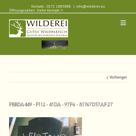
Kontakt.: 0172 1883888
|
info@wilderei.eu
Öffnungszeiten: Siehe Kontakt !!
Vorheriger
FBBDA449-F112-41DA-97F6-81767D57AF27