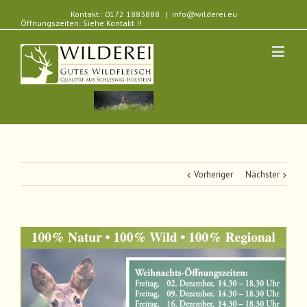
Kontakt.: 0172 1883888
|
info@wilderei.eu
Öffnungszeiten: Siehe Kontakt !!
Vorheriger
Nächster