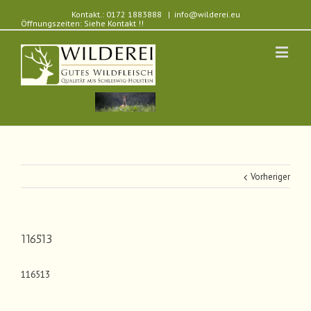
Kontakt.: 0172 1883888
|
info@wilderei.eu
Öffnungszeiten: Siehe Kontakt !!
Vorheriger
116513
116513