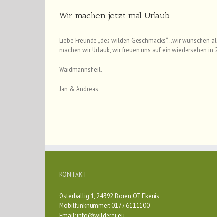
Wir machen jetzt mal Urlaub…
Liebe Freunde „des wilden Geschmacks“…wir wünschen alle
machen wir Urlaub, wir freuen uns auf ein wiedersehen in 
Waidmannsheil.
Jan & Andreas
KONTAKT
Osterballig 1, 24392 Boren OT Ekenis
Mobilfunknummer: 0177 6111100
Email:
info@wilderei.eu