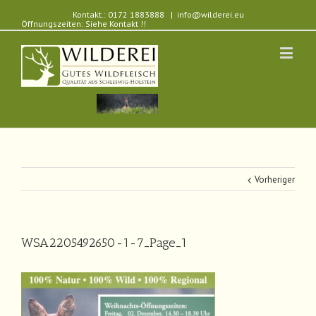
Kontakt.: 0172 1883888
|
info@wilderei.eu
Öffnungszeiten: Siehe Kontakt !!
Vorheriger
WSA2205492650-1-7_Page_1