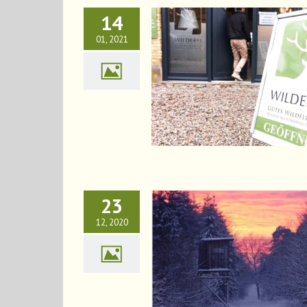
14
01, 2021
Wir öffnen wieder…
News
23
12, 2020
ünschen „wilde“ Weihnachten
News