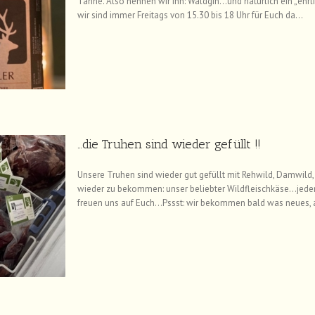
Tanne. Also nennen wir ihn: Waldgin…und natürlich ein „ehrl
wir sind immer Freitags von 15.30 bis 18 Uhr für Euch da…
…die Truhen sind wieder gefüllt !!
Unsere Truhen sind wieder gut gefüllt mit Rehwild, Damwild
wieder zu bekommen: unser beliebter Wildfleischkäse…jeden 
freuen uns auf Euch…Pssst: wir bekommen bald was neues, 