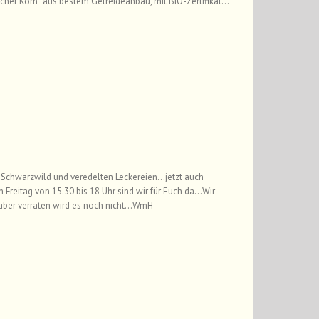
icher Korn“ aus bestem Getreideanbau, mit BIO-Zertifikat…
, Schwarzwild und veredelten Leckereien…jetzt auch
Freitag von 15.30 bis 18 Uhr sind wir für Euch da…Wir
aber verraten wird es noch nicht…WmH