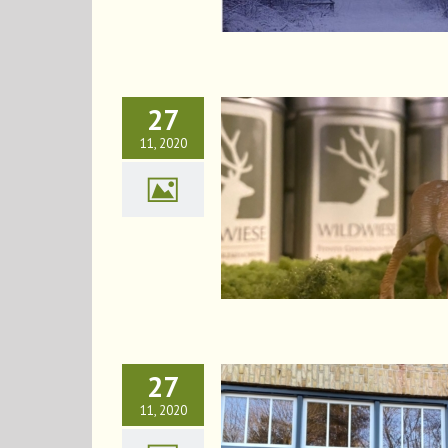
27
11, 2020
Öffnungszeiten…
News
27
11, 2020