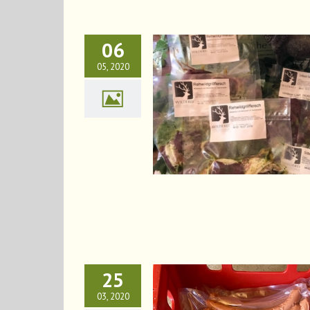
06
05, 2020
Öffnungszeiten !!
News
25
03, 2020