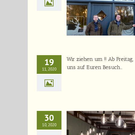
Wir sind umgezogen !!!
News
Wir ziehen um !! Ab Freitag,
19
uns auf Euren Besuch…
11, 2020
30
10, 2020