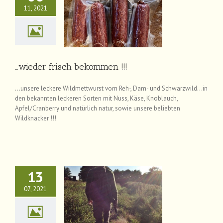
11, 2021
 frisch bekommen !!!
News
…wieder frisch bekommen !!!
…unsere leckere Wildmettwurst vom Reh-, Dam- und Schwarzwild…in
den bekannten leckeren Sorten mit Nuss, Käse, Knoblauch,
Apfel/Cranberry und natürlich natur, sowie unsere beliebten
Wildknacker !!!
13
07, 2021
ommerpause !!
News