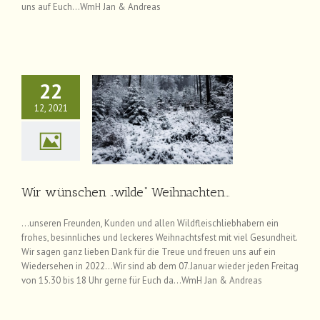
uns auf Euch…WmH Jan & Andreas
22
12, 2021
wünschen „wilde“
Weihnachten…
News
Wir wünschen „wilde“ Weihnachten…
…unseren Freunden, Kunden und allen Wildfleischliebhabern ein
frohes, besinnliches und leckeres Weihnachtsfest mit viel Gesundheit.
Wir sagen ganz lieben Dank für die Treue und freuen uns auf ein
Wiedersehen in 2022…Wir sind ab dem 07.Januar wieder jeden Freitag
von 15.30 bis 18 Uhr gerne für Euch da…WmH Jan & Andreas