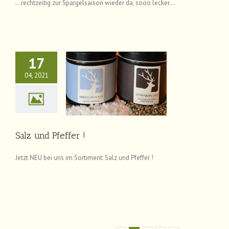
…rechtzeitig zur Spargelsaison wieder da, sooo lecker…
17
04, 2021
lz und Pfeffer !
News
Salz und Pfeffer !
Jetzt NEU bei uns im Sortiment: Salz und Pfeffer !