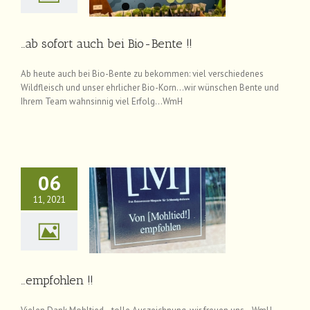
News
…ab sofort auch bei Bio-Bente !!
Ab heute auch bei Bio-Bente zu bekommen: viel verschiedenes
Wildfleisch und unser ehrlicher Bio-Korn…wir wünschen Bente und
Ihrem Team wahnsinnig viel Erfolg…WmH
06
11, 2021
…empfohlen !!
News
…empfohlen !!