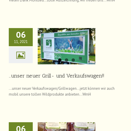
Vielen Dank Mohltied…tolle Auszeichnung, wir freuen uns…WmH
06
11, 2021
 neuer Grill- und
rkaufswagen!!
News
…unser neuer Grill- und Verkaufswagen!!
…unser neuer Verkaufswagen/Grillwagen…jetzt können wir auch
mobil unsere tollen Wildprodukte anbieten…WmH
06