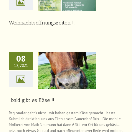
News
Weihnachtsöffnungszeiten !!
08
12, 2021
ld gibt es Käse !!
News
…bald gibt es Käse !!
Regionaler geht‘s nicht…wir haben gestern Käse gemacht…beste
Kuhmilch direkt bei uns aus Ekenis vom Bauernhof Brix…Die mobile
Molkerei von Maik Neumann hat dann 6 Std. vor Ort für uns gekäst…
jetzt noch etwas Geduld und nach pflegeintensiver Reife wird probiert