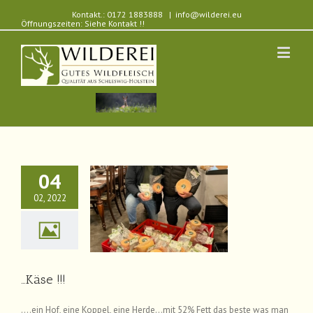
Kontakt.: 0172 1883888
|
info@wilderei.eu
Öffnungszeiten: Siehe Kontakt !!
04
02, 2022
…Käse !!!
News
…Käse !!!
….ein Hof, eine Koppel, eine Herde…mit 52% Fett das beste was man