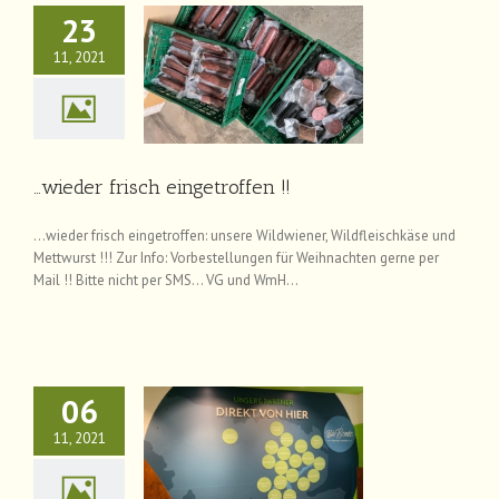
23
11, 2021
frisch eingetroffen !!
News
…wieder frisch eingetroffen !!
…wieder frisch eingetroffen: unsere Wildwiener, Wildfleischkäse und
Mettwurst !!! Zur Info: Vorbestellungen für Weihnachten gerne per
Mail !! Bitte nicht per SMS… VG und WmH…
06
11, 2021
fort auch bei Bio-
Bente !!