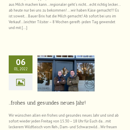
aus Milch machen kann…regionaler geht´s nicht…echt richtig lecker…
ab heute nur bei uns zu bekommen! …wir haben Käse gemacht!!! Es
ist soweit… Bauer Brix hat die Milch gemacht! Ab sofort bei uns im
Verkauf…leichter Tilsiter – 8 Wochen gereift -jeden Tag gewendet
und mit […]
06
01, 2022
 und gesundes neues
Jahr!
News
…frohes und gesundes neues Jahr!
Wir wünschen allen ein frohes und gesundes neues Jahr und sind ab
sofort wieder jeden Freitag von 15.30 – 18 Uhr für Euch da…mit
leckerem Wildfleisch vom Reh-, Dam- und Schwarzwild…Wir freuen