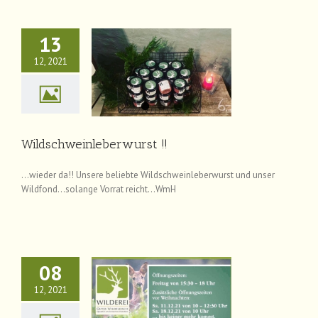
13
12, 2021
hweinleberwurst !!
News
Wildschweinleberwurst !!
…wieder da!! Unsere beliebte Wildschweinleberwurst und unser
Wildfond…solange Vorrat reicht…WmH
08
12, 2021
htsöffnungszeiten !!