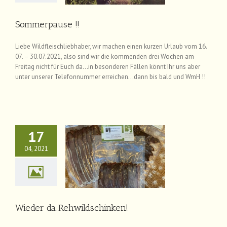
Sommerpause !!
Liebe Wildfleischliebhaber, wir machen einen kurzen Urlaub vom 16.
07. – 30.07.2021, also sind wir die kommenden drei Wochen am
Freitag nicht für Euch da…in besonderen Fällen könnt Ihr uns aber
unter unserer Telefonnummer erreichen…dann bis bald und WmH !!
17
04, 2021
da:Rehwildschinken!
News
Wieder da:Rehwildschinken!